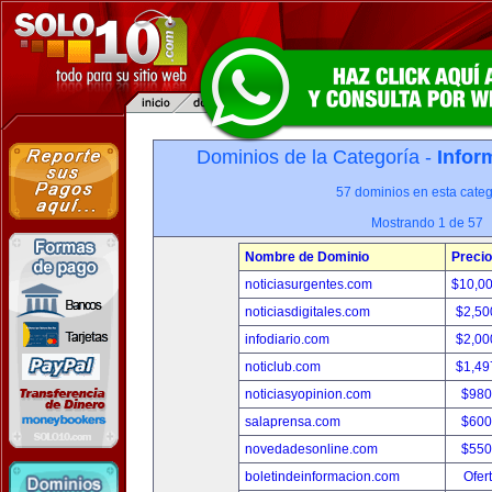
Dominios de la Categoría -
Infor
57 dominios en esta categ
Mostrando 1 de 57
Nombre de Dominio
Precio
noticiasurgentes.com
$10,0
noticiasdigitales.com
$2,50
infodiario.com
$2,00
noticlub.com
$1,49
noticiasyopinion.com
$980
salaprensa.com
$600
novedadesonline.com
$550
boletindeinformacion.com
Ofer