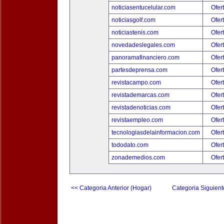
noticiasentucelular.com
Ofer
noticiasgolf.com
Ofer
noticiastenis.com
Ofer
novedadeslegales.com
Ofer
panoramafinanciero.com
Ofer
partesdeprensa.com
Ofer
revistacampo.com
Ofer
revistademarcas.com
Ofer
revistadenoticias.com
Ofer
revistaempleo.com
Ofer
tecnologiasdelainformacion.com
Ofer
tododato.com
Ofer
zonademedios.com
Ofer
<< Categoria Anterior (Hogar)
Categoria Siguient