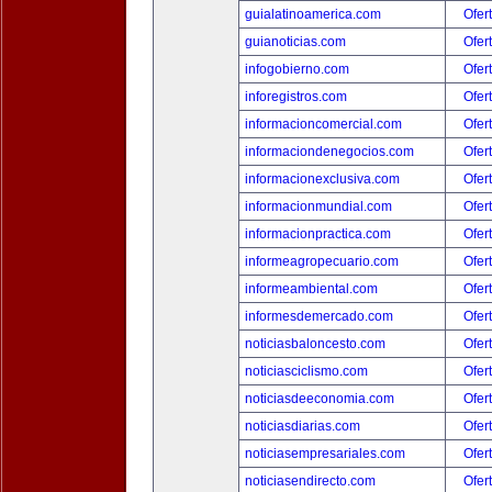
guialatinoamerica.com
Ofer
guianoticias.com
Ofer
infogobierno.com
Ofer
inforegistros.com
Ofer
informacioncomercial.com
Ofer
informaciondenegocios.com
Ofer
informacionexclusiva.com
Ofer
informacionmundial.com
Ofer
informacionpractica.com
Ofer
informeagropecuario.com
Ofer
informeambiental.com
Ofer
informesdemercado.com
Ofer
noticiasbaloncesto.com
Ofer
noticiasciclismo.com
Ofer
noticiasdeeconomia.com
Ofer
noticiasdiarias.com
Ofer
noticiasempresariales.com
Ofer
noticiasendirecto.com
Ofer