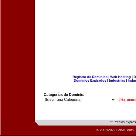
Registro de Dominios
|
Web Hosting
|
D
Dominios Expirados
|
Industrias
|
Indu
Categorías de Dominio:
[Pág. princi
** Precios expre
© 2002/2022 Solo10.com