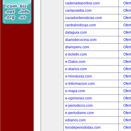
cadenadeportiva.com
Ofer
campoaldia.com
Ofer
cazadordenoticias.com
Ofer
centralnoticias.com
Ofer
dataguia.com
Ofer
diariodecocina.com
Ofer
diarioperu.com
Ofer
e-boletin.com
Ofer
e-Datos.com
Ofer
e-diarios.com
Ofer
e-Honduras.com
Ofer
e-Informacion.com
Ofer
e-mapa.com
Ofer
e-opiniones.com
Ofer
e-periodicos.com
Ofer
e-periodismo.com
Ofer
ediarios.com
Ofer
forodeperiodistas.com
Ofer