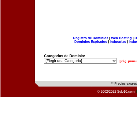
Registro de Dominios
|
Web Hosting
|
D
Dominios Expirados
|
Industrias
|
Indu
Categorías de Dominio:
[Pág. princi
** Precios expre
© 2002/2022 Solo10.com