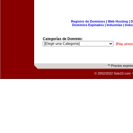
Registro de Dominios
|
Web Hosting
|
D
Dominios Expirados
|
Industrias
|
Indu
Categorías de Dominio:
[Pág. princi
** Precios expre
© 2002/2022 Solo10.com