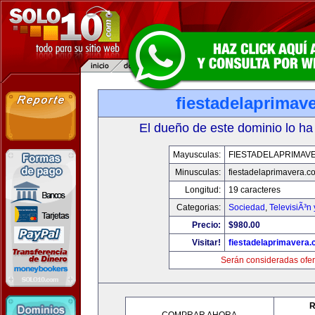
fiestadelaprimav
El dueño de este dominio lo ha
Mayusculas:
FIESTADELAPRIMAV
Minusculas:
fiestadelaprimavera.c
Longitud:
19 caracteres
Categorias:
Sociedad
,
TelevisiÃ³n
Precio:
$980.00
Visitar!
fiestadelaprimavera
Serán consideradas ofer
R