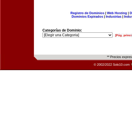
Registro de Dominios
|
Web Hosting
|
D
Dominios Expirados
|
Industrias
|
Indu
Categorías de Dominio:
[Pág. princi
** Precios expre
© 2002/2022 Solo10.com