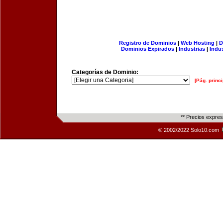
Registro de Dominios
|
Web Hosting
|
D
Dominios Expirados
|
Industrias
|
Indu
Categorías de Dominio:
[Pág. princi
** Precios expre
© 2002/2022 Solo10.com