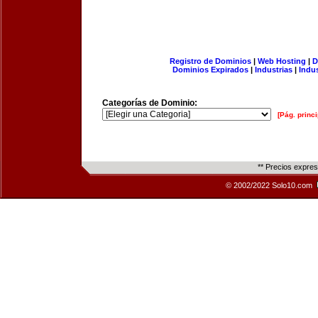
Registro de Dominios
|
Web Hosting
|
D
Dominios Expirados
|
Industrias
|
Indu
Categorías de Dominio:
[Pág. princi
** Precios expre
© 2002/2022 Solo10.com