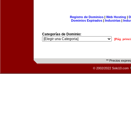
Registro de Dominios
|
Web Hosting
|
D
Dominios Expirados
|
Industrias
|
Indu
Categorías de Dominio:
[Pág. princi
** Precios expre
© 2002/2022 Solo10.com