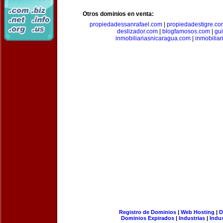
Otros dominios en venta:
propiedadessanrafael.com
|
propiedadestigre.c
deslizador.com
|
blogfamosos.com
|
gu
inmobiliariasnicaragua.com
|
inmobilia
Registro de Dominios
|
Web Hosting
|
D
Dominios Expirados
|
Industrias
|
Indu