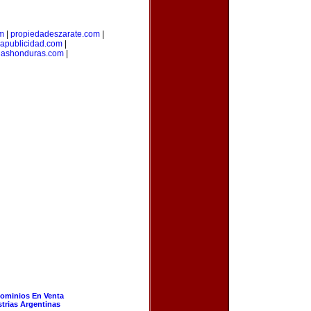
om
|
propiedadeszarate.com
|
iapublicidad.com
|
riashonduras.com
|
ominios En Venta
strias Argentinas