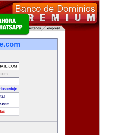
je.com
IAJE.COM
e.com
 Hospedaje
ta!
je.com
tas