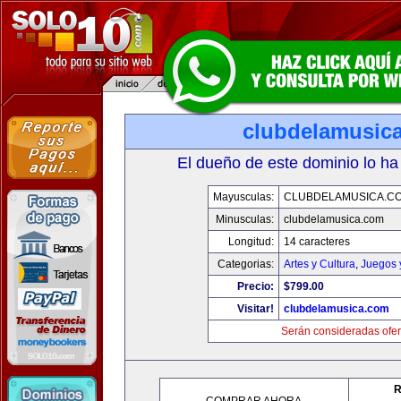
clubdelamusic
El dueño de este dominio lo ha
Mayusculas:
CLUBDELAMUSICA.C
Minusculas:
clubdelamusica.com
Longitud:
14 caracteres
Categorias:
Artes y Cultura
,
Juegos 
Precio:
$799.00
Visitar!
clubdelamusica.com
Serán consideradas ofer
R