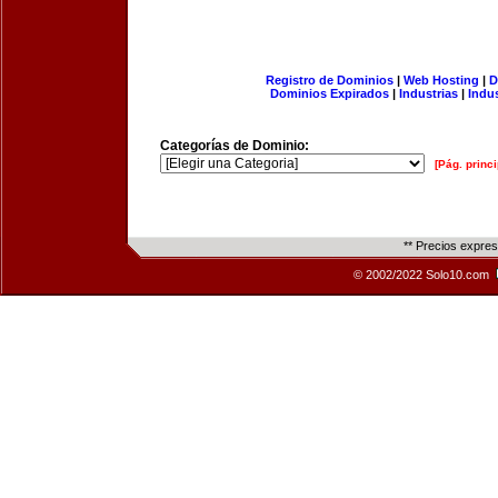
Registro de Dominios
|
Web Hosting
|
D
Dominios Expirados
|
Industrias
|
Indu
Categorías de Dominio:
[Pág. princi
** Precios expre
© 2002/2022 Solo10.com