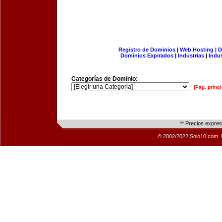
Registro de Dominios
|
Web Hosting
|
D
Dominios Expirados
|
Industrias
|
Indu
Categorías de Dominio:
[Pág. princi
** Precios expre
© 2002/2022 Solo10.com