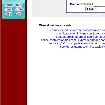
Precio Ofrecido $
Otros dominios en venta:
comercioeindustria.com
|
compraenweb.c
clasificadosdominicana.com
|
product
trabajadorestemporales.com
|
vendoa
consejosprofesionales.com
|
expovideojuegos.co
marketing1x1.com
|
partesdemotos.com
|
se
servidoresinternet.com
|
capacitaci